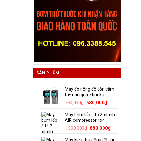
SẢN PHẨM
Máy đo nồng độ cồn cầm
tay nhỏ gọn Zhuoku
Giá
Giá
750,000
₫
680,000
₫
gốc
hiện
Máy bơm lốp ô tô 2 xilanh
là:
tại
AIR compressor 4x4
750,000₫.
là:
Giá
Giá
1,000,000
₫
880,000
₫
680,000₫.
gốc
hiện
Máy kiểm tra nồng độ cồn
là:
tại