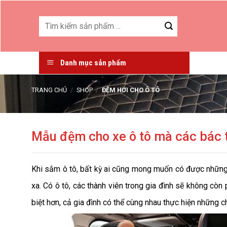
Skip
to
Tìm
kiếm:
content
Danh mục sản phẩm
TRANG CHỦ
/
SHOP
/
ĐỆM HƠI CHO Ô TÔ
Mẫu đệm cho xe ô tô mà các bác 
Khi sắm ô tô, bất kỳ ai cũng mong muốn có được những t
xa. Có ô tô, các thành viên trong gia đình sẽ không cò
biệt hơn, cả gia đình có thể cùng nhau thực hiện những c