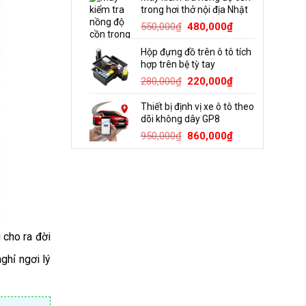
trong hơi thở nội địa Nhật
1,000,000₫.
là:
Giá
Giá
550,000
₫
480,000
₫
880,000₫.
gốc
hiện
Hộp đựng đồ trên ô tô tích
là:
tại
hợp trên bệ tỳ tay
550,000₫.
là:
Giá
Giá
280,000
₫
220,000
₫
480,000₫.
gốc
hiện
Thiết bị định vị xe ô tô theo
là:
tại
dõi không dây GP8
280,000₫.
là:
Giá
Giá
950,000
₫
860,000
₫
220,000₫.
gốc
hiện
là:
tại
950,000₫.
là:
860,000₫.
 cho ra đời
ghỉ ngơi lý