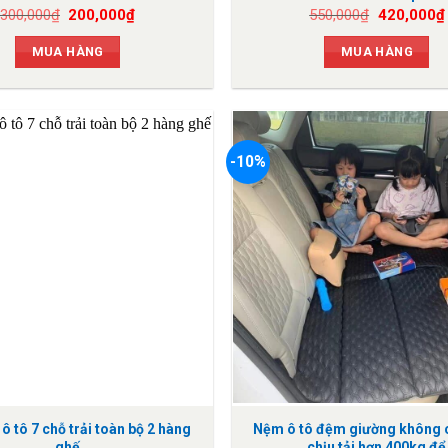
Giá
Giá
Giá
300,000
₫
200,000
₫
550,000
₫
420,000
₫
gốc
hiện
gốc
là:
tại
là:
MUA HÀNG
MUA HÀNG
300,000₫.
là:
550,000₫.
200,000₫.
-10%
ô tô 7 chỗ trải toàn bộ 2 hàng
Nệm ô tô đệm giường không 
ghế
chịu tải hơn 400kg để