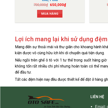
Giá
Giá
700,000
₫
650,000
₫
gốc
hiện
là:
tại
MUA HÀNG
700,000₫.
là:
650,000₫.
Lợi ích mang lại khi sử dụng đệm 
Mang đến sự thoải mái và thư giãn cho khoang hành khác
kiện được vô cùng hữu ích khi di chuyển quá tiện dụng.
Nếu ngồi trên ghế ô tô với 1 tư thế trong suốt hàng giờ 
không tốn rất nhiều chi phí nhưng hoàn toàn có thể man
để đầu tư.
Tất các đệm hiện nay đều được thiết kế để đặt ở hàng gh
LIÊN HỆ
Email: