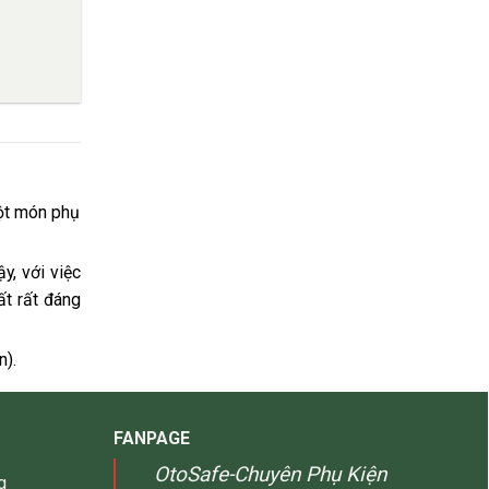
Giá
hiện
tại
là:
650,000₫.
một món phụ
y, với việc
t rất đáng
n).
FANPAGE
OtoSafe-Chuyên Phụ Kiện
g