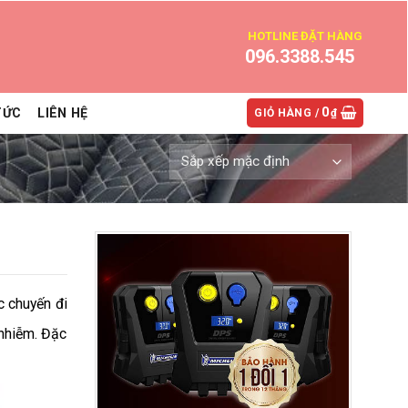
HOTLINE ĐẶT HÀNG
096.3388.545
0
TỨC
LIÊN HỆ
GIỎ HÀNG /
₫
c chuyến đi
 nhiễm. Đặc