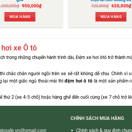
Giá
Giá
Giá
1,000,000
₫
950,000
₫
720,000
₫
650,000
₫
gốc
hiện
gốc
là:
tại
là:
MUA HÀNG
MUA HÀNG
1,000,000₫.
là:
720,000₫.
950,000₫.
hơi xe Ô tô
h trong những chuyến hành trình dài, Đệm xe hơi ôtô trở thành 
thì chắc chắn người ngồi trên xe sẽ rất không dễ chịu. Chính vì vậ
g lại một giấc ngủ thoải mái thì
đệm hơi ô tô
là một sản phẩm rấ
ế thứ 2 (xe 4-5 chỗ) hoặc hàng ghế đến cuối cùng (xe 7 chỗ trở lê
CHÍNH SÁCH MUA HÀNG
Chính sách & quy định chun
 otosafe.vn@gmail.com