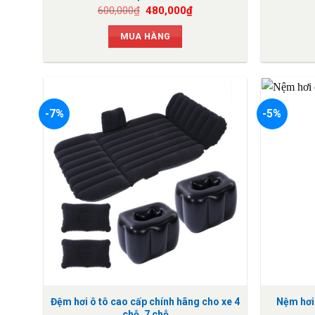
Giá
Giá
600,000
₫
480,000
₫
gốc
hiện
là:
tại
MUA HÀNG
600,000₫.
là:
480,000₫.
-7%
-5%
Đệm hơi ô tô cao cấp chính hãng cho xe 4
Nệm hơi 
chỗ, 7 chỗ