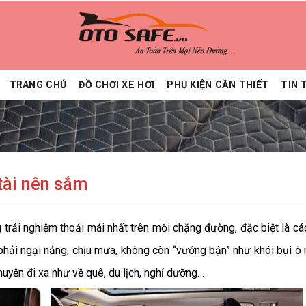
TRANG CHỦ
ĐỒ CHƠI XE HƠI
PHỤ KIỆN CẦN THIẾT
TIN 
tài nên sắm
rải nghiệm thoải mái nhất trên mỗi chặng đường, đặc biệt là cá
n phải ngại nắng, chịu mưa, không còn “vướng bận” như khói bụi ô
huyến đi xa như về quê, du lịch, nghỉ dưỡng…