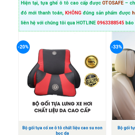
Hiện tại, tựa ghế ô tô cao cấp được
OTOSAFE
– ch
đó mới thanh toán,
KHÔNG
đúng sản phẩm được
h
liên hệ với chúng tôi qua HOTLINE
0963388545
báo 
-20%
-33%
Bộ gối tựa cổ xe ô tô chất liệu cao su non
Bộ gối t
bọc da