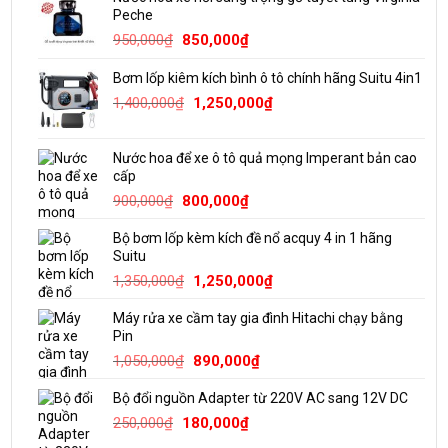
Peche
Giá
Giá
950,000
₫
850,000
₫
gốc
hiện
Bơm lốp kiêm kích bình ô tô chính hãng Suitu 4in1
là:
tại
950,000₫.
Giá
là:
Giá
1,400,000
₫
1,250,000
₫
gốc
850,000₫.
hiện
là:
tại
Nước hoa để xe ô tô quả mọng Imperant bản cao
1,400,000₫.
là:
cấp
1,250,000₫.
Giá
Giá
900,000
₫
800,000
₫
gốc
hiện
Bộ bơm lốp kèm kích đề nổ acquy 4 in 1 hãng
là:
tại
Suitu
900,000₫.
là:
Giá
Giá
1,350,000
₫
1,250,000
₫
800,000₫.
gốc
hiện
Máy rửa xe cầm tay gia đình Hitachi chạy bằng
là:
tại
Pin
1,350,000₫.
là:
Giá
Giá
1,050,000
₫
890,000
₫
1,250,000₫.
gốc
hiện
Bộ đổi nguồn Adapter từ 220V AC sang 12V DC
là:
tại
Giá
Giá
1,050,000₫.
là:
250,000
₫
180,000
₫
gốc
hiện
890,000₫.