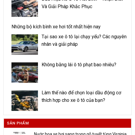
Và Giải Pháp Khắc Phục
Những bộ kích bình xe hơi tốt nhất hiện nay
Tại sao xe ô tô lại chạy yếu? Các nguyên
nhân và giải pháp
Không bằng lái ô tô phạt bao nhiêu?
Làm thế nào để chọn loại dầu động cơ
thích hợp cho xe ô tô của bạn?
SẢN PHẨM
Nước hoa xe hơi sang trọng gỗ tuyết tùng Virginia