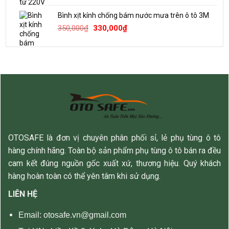
là:
tại
Bình xịt kính chống bám nước mưa trên ô tô 3M
250,000₫.
là:
Giá
Giá
350,000
₫
330,000
₫
180,000₫.
gốc
hiện
là:
tại
350,000₫.
là:
330,000₫.
OTOSAFE là đơn vị chuyên phân phối sỉ, lẻ phụ tùng ô tô
hàng chính hãng. Toàn bộ sản phẩm phụ tùng ô tô bán ra đều
cam kết đúng nguồn gốc xuất xứ, thương hiệu. Quý khách
hàng hoàn toàn có thể yên tâm khi sử dụng.
LIÊN HỆ
Email: otosafe.vn@gmail.com