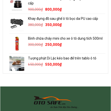
800,000₫.
là:
cấp
680,000₫.
Giá
Giá
900,000
₫
800,000
₫
gốc
hiện
Khay đựng đồ sau ghế ô tô bọc da PU cao cấp
là:
tại
Giá
Giá
900,000₫.
là:
380,000
₫
350,000
₫
gốc
hiện
800,000₫.
là:
tại
Bình chữa cháy mini cho xe ô tô dung tích 500ml
380,000₫.
là:
Giá
Giá
300,000
₫
250,000
₫
350,000₫.
gốc
hiện
là:
tại
Tượng phật Di Lặc kéo bao để trên tablo ô tô
300,000₫.
là:
Giá
Giá
650,000
₫
550,000
₫
250,000₫.
gốc
hiện
là:
tại
650,000₫.
là:
550,000₫.