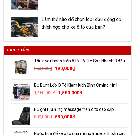
Làm thế nào để chọn loại dầu động cơ
thích hợp cho xe ô tô của bạn?
SẢN PHẨM
Tẩu sạc nhanh trên ô tô Hỗ Trợ Sạc Nhanh 3 đầu
Giá
Giá
250,000
₫
190,000
₫
gốc
hiện
là:
tại
Bộ Bơm Lốp Ô Tô Kiêm Kích Bình Omino 4in1
250,000₫.
là:
Giá
Giá
1,650,000
₫
1,550,000
₫
190,000₫.
gốc
hiện
là:
tại
Bộ gối tựa lưng massage trên ô tô cao cấp
1,650,000₫.
là:
Giá
Giá
800,000
₫
680,000
₫
1,550,000₫.
gốc
hiện
là:
tại
Nước hoa để xe ô tô quả mọng Imperant bản cao