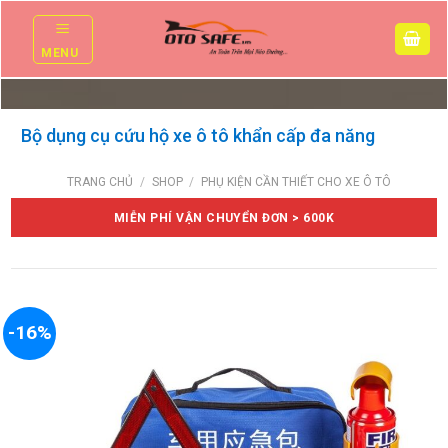
Skip
to
MENU
content
Bộ dụng cụ cứu hộ xe ô tô khẩn cấp đa năng
TRANG CHỦ
/
SHOP
/
PHỤ KIỆN CẦN THIẾT CHO XE Ô TÔ
MIỄN PHÍ VẬN CHUYỂN ĐƠN > 600K
-16%