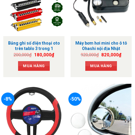
Bảng ghi số điện thoại oto
Máy bơm hơi mini cho ô tô
trên tablo 3 trong 1
Ohashi nội địa Nhật
Giá
Giá
Giá
Giá
200,000
₫
180,000
₫
920,000
₫
820,000
₫
gốc
hiện
gốc
hiện
là:
tại
là:
tại
MUA HÀNG
MUA HÀNG
200,000₫.
là:
920,000₫.
là:
180,000₫.
820,0
-8%
-50%