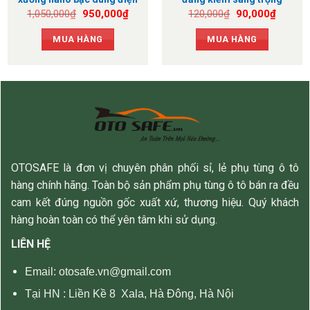
220v
Giá
Giá
Giá
Giá
1,050,000
₫
950,000
₫
120,000
₫
90,000
₫
gốc
hiện
gốc
hiện
là:
tại
là:
tại
MUA HÀNG
MUA HÀNG
1,050,000₫.
là:
120,000₫.
là:
950,000₫.
90,000
OTOSAFE là đơn vị chuyên phân phối sỉ, lẻ phụ tùng ô tô
hàng chính hãng. Toàn bộ sản phẩm phụ tùng ô tô bán ra đều
cam kết đúng nguồn gốc xuất xứ, thương hiệu. Quý khách
hàng hoàn toàn có thể yên tâm khi sử dụng.
LIÊN HỆ
Email: otosafe.vn@gmail.com
Tại HN :
Liền Kề 8 Xala, Hà Đông, Hà Nội