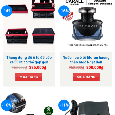
-14%
-16%
Thùng đựng đồ ô tô để cốp
Nước hoa ô tô Eldran hương
xe 55 lít có thể gấp gọn
thảo mộc Nhật Bản
Giá
Giá
Giá
Giá
450,000
₫
385,000
₫
950,000
₫
800,000
₫
gốc
hiện
gốc
hiện
là:
tại
là:
tại
MUA HÀNG
MUA HÀNG
450,000₫.
là:
950,000₫.
là:
385,000₫.
800,0
-10%
-11%