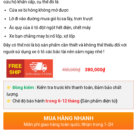
cứu hộ khẩn cấp, cụ thể đó là:
Cửa xe bị hỏng không mở được
Lỡ đi vào đường mưa gió bị sa lầy, trơn trượt
Ắc quy của ô tô đột ngột hết điện, chết máy
Xe bạn chẳng may bị nổ lốp, xịt lốp.
Đây có thể nói là bộ sản phẩm cần thiết và không thể thiếu đối với
người sử dụng xe ô tô các bác tài nên sắm ngay nhé !
Giá
Giá
450,000
₫
380,000
₫
gốc
hiện
là:
tại
Đồng kiểm :
Kiểm tra trước khi thanh toán, Đảm bảo chất
lượng.
450,000₫
là:
Chế độ bảo hành
trong 6-12 tháng
(
Sản phẩm điện tử
)
380,0
MUA HÀNG NHANH
Miễn phí giao hàng toàn quốc, Nhận trong 1-2H