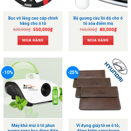
Bọc vô lăng cao cấp chính
Bộ gương cầu lồi độ cho ô
hãng cho ô tô
tô xóa điểm mù
Giá
Giá
Giá
Giá
600,000
₫
550,000
₫
160,000
₫
80,000
₫
gốc
hiện
gốc
hiện
là:
tại
là:
tại
MUA HÀNG
MUA HÀNG
600,000₫.
là:
160,000₫.
là:
550,000₫.
80,000
-10%
-25%
Máy khử mùi ô tô phun
Ví đựng giấy tờ xe ô tô,
xương nano bạc dùng điện
đăng kiểm sang trọng