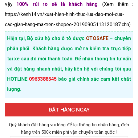
vậy
100% rủi ro sẽ là khách hàng
. (Xem thêm :
https://kenh14.vn/xuat-hien-hinh-thuc-lua-dao-moi-cua-
cac-gian-hang-ma-tren-shopee-20190905113120187.chn
).
Hiện tại, Bộ cứu hộ cho ô tô được
OTOSAFE
– chuyên
phân phối. Khách hàng được mở ra kiểm tra trực tiếp
tại xe sau đó mới thanh toán. Để nhận thông tin tư vấn
và đặt hàng nhanh nhất, hãy liên hệ với chúng tôi qua
HOTLINE
0963388545
báo giá chính xác cam kết chất
lượng.
ĐẶT HÀNG NGAY
Quý khách đặt hàng vui lòng để lại thông tin nhận hàng, đơn
hàng trên 500k miễn phí vận chuyển toàn quốc !