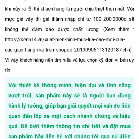
khi xảy ra lỗi thì khách hàng là người chịu thiệt thòi nhất. Với
mực giá vậy thì giá thành nhập chỉ từ 100-200.0000d sẽ
không thể đảm bảo được chất lượng. (Xem thêm :
https://kenh14.vn/xuat-hien-hinh-thuc-lua-dao-moi-cua-
cac-gian-hang-ma-tren-shopee-20190905113120187.chn
).
Vì vậy khách hàng nên tìm hiểu và lựa chọn kỹ đơn vị bán uy
tín.
Với thiết kế thông minh, hiện đại và tính năng
vượt trội, sản phẩm này sẽ là người bạn đồng
hành lý tưởng, giúp bạn giải quyết mọi vấn đề liên
quan đến lốp xe một cách nhanh chóng và hiệu
quả. Để biết thêm thông tin chi tiết và đặt mua
sản phẩm hãy liên hệ với chúng tôi qua số điện