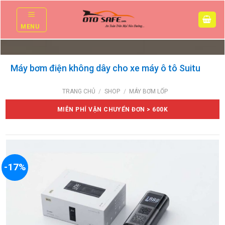
Skip
to
MENU
content
Máy bơm điện không dây cho xe máy ô tô Suitu
TRANG CHỦ
/
SHOP
/
MÁY BƠM LỐP
MIỄN PHÍ VẬN CHUYỂN ĐƠN > 600K
-17%