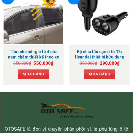
Tấm che nắng ô tô 4 cửa
Bộ chia tẩu sạc ô tô 12v
nam châm thiết kế theo xe
Hyundai thiết bị hữu dụng
cho xế yêu
Giá
Giá
Giá
Giá
650,000
₫
550,000
₫
350,000
₫
290,000
₫
gốc
hiện
gốc
hiện
là:
tại
là:
tại
MUA HÀNG
MUA HÀNG
650,000₫.
là:
350,000₫.
là:
550,000₫.
290,0
OTOSAFE là đơn vị chuyên phân phối sỉ, lẻ phụ tùng ô tô