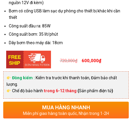
nguồn 12V đi kèm)
Bơm có cổng USB làm sạc dự phòng cho thiết bị khác khi cần
thiết
Công suất đầu ra: 85W
Công suất bơm: 35 lít/phút
Dây bơm theo máy dài: 18cm
Giá
Giá
720,000
₫
600,000
₫
gốc
hiện
là:
tại
Đồng kiểm :
Kiểm tra trước khi thanh toán, Đảm bảo chất
lượng.
720,000₫
là:
Chế độ bảo hành
trong 6-12 tháng
(
Sản phẩm điện tử
)
600,0
MUA HÀNG NHANH
Miễn phí giao hàng toàn quốc, Nhận trong 1-2H