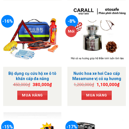
-16%
-8%
Mới
Bộ dụng cụ cứu hộ xe ô tô
Nước hoa xe hơi Cao cấp
khẩn cấp đa năng
Masamune vị cỏ xạ hương
Giá
Giá
Giá
Giá
450,000
₫
380,000
₫
1,200,000
₫
1,100,000
₫
gốc
hiện
gốc
hiện
là:
tại
là:
tại
MUA HÀNG
MUA HÀNG
450,000₫.
là:
1,200,000₫.
là:
380,000₫.
1,10
-15%
-17%