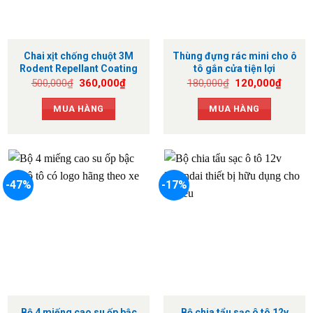
Chai xịt chống chuột 3M
Thùng đựng rác mini cho ô
Rodent Repellant Coating
tô gắn cửa tiện lợi
Giá
Giá
Giá
Giá
500,000
₫
360,000
₫
180,000
₫
120,000
₫
gốc
hiện
gốc
hiện
là:
tại
là:
tại
MUA HÀNG
MUA HÀNG
500,000₫.
là:
180,000₫.
là:
360,000₫.
120,0
-47%
-17%
Bộ 4 miếng cao su ốp bậc
Bộ chia tẩu sạc ô tô 12v