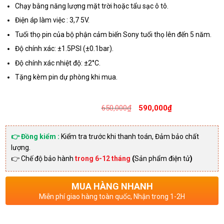
Chạy bằng năng lượng mặt trời hoặc tẩu sạc ô tô.
Điện áp làm việc : 3,7 5V.
Tuổi thọ pin của bộ phận cảm biến Sony tuổi thọ lên đến 5 năm.
Độ chính xác: ±1.5PSI (±0.1bar).
Độ chính xác nhiệt độ: ±2°C.
Tặng kèm pin dự phòng khi mua.
Giá
Giá
650,000
₫
590,000
₫
gốc
hiện
là:
tại
👉 Đồng kiểm :
Kiểm tra trước khi thanh toán, Đảm bảo chất
lượng.
650,000₫
là:
👉 Chế độ bảo hành
trong 6-12 tháng
(
Sản phẩm điện tử
)
590,0
MUA HÀNG NHANH
Miễn phí giao hàng toàn quốc, Nhận trong 1-2H