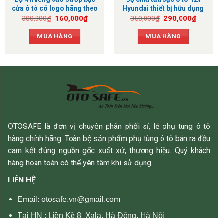
cửa ô tô có logo hãng theo
Hyundai thiết bị hữu dụng
xe
cho xế yêu
Giá
Giá
Giá
Giá
300,000
₫
160,000
₫
350,000
₫
290,000
₫
gốc
hiện
gốc
hiện
là:
tại
là:
tại
MUA HÀNG
MUA HÀNG
300,000₫.
là:
350,000₫.
là:
160,000₫.
290,0
OTOSAFE là đơn vị chuyên phân phối sỉ, lẻ phụ tùng ô tô
hàng chính hãng. Toàn bộ sản phẩm phụ tùng ô tô bán ra đều
cam kết đúng nguồn gốc xuất xứ, thương hiệu. Quý khách
hàng hoàn toàn có thể yên tâm khi sử dụng.
LIÊN HỆ
Email: otosafe.vn@gmail.com
Tại HN :
Liền Kề 8 Xala, Hà Đông, Hà Nội