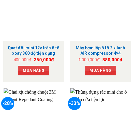
Quạt đôi mini 12v trên ô tô
Máy bơm lốp ô tô 2 xilanh
xoay 360 độ tiện dụng
AIR compressor 4×4
Giá
Giá
Giá
Giá
400,000
₫
350,000
₫
1,000,000
₫
880,000
₫
gốc
hiện
gốc
hiện
là:
tại
là:
tại
MUA HÀNG
MUA HÀNG
400,000₫.
là:
1,000,000₫.
là:
350,000₫.
880,0
-28%
-33%