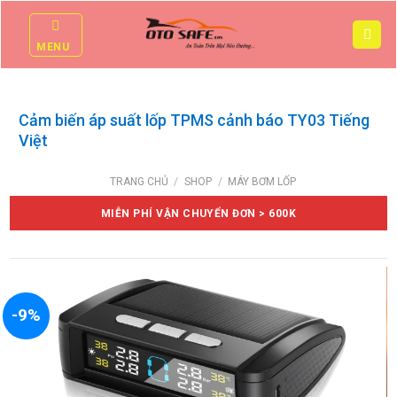
Skip
to
MENU
content
Cảm biến áp suất lốp TPMS cảnh báo TY03 Tiếng
Việt
TRANG CHỦ
/
SHOP
/
MÁY BƠM LỐP
MIỄN PHÍ VẬN CHUYỂN ĐƠN > 600K
-9%