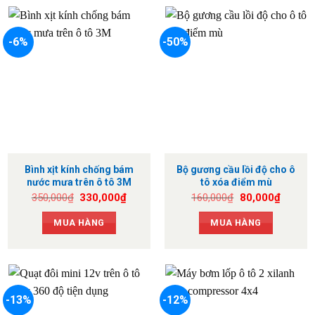
-6%
-50%
Bình xịt kính chống bám
Bộ gương cầu lồi độ cho ô
nước mưa trên ô tô 3M
tô xóa điểm mù
Giá
Giá
Giá
Giá
350,000
₫
330,000
₫
160,000
₫
80,000
₫
gốc
hiện
gốc
hiện
là:
tại
là:
tại
MUA HÀNG
MUA HÀNG
350,000₫.
là:
160,000₫.
là:
330,000₫.
80,000
-13%
-12%