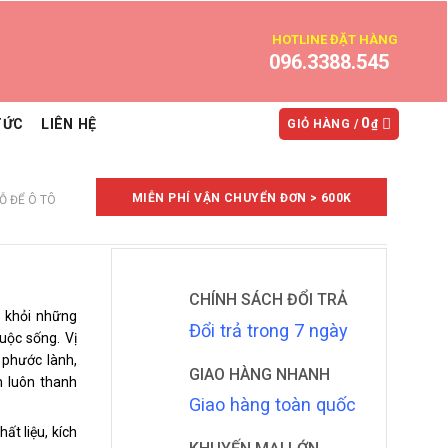
HOTLINE ĐẶT HÀNG
096.3388.545
0
TỨC
LIÊN HỆ
GIỎ HÀNG /
₫
MIỄN PHÍ VẬN CHUYỂN ĐƠN > 600K
Ỗ ĐỂ Ô TÔ
CHÍNH SÁCH ĐỔI TRẢ
t khỏi những
Đổi trả
trong
7 ngày
uộc sống. Vị
 phước lành,
GIAO HÀNG NHANH
m luôn thanh
Giao hàng toàn quốc
t liệu, kích