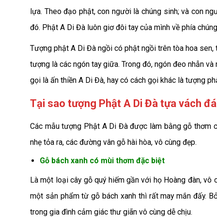
lựa. Theo đạo phật, con người là chúng sinh; và con ng
đó. Phật A Di Đà luôn giơ đôi tay của mình về phía chún
Tượng phật A Di Đà ngồi có phật ngồi trên tòa hoa sen, 
tượng là các ngón tay giữa. Trong đó, ngón đeo nhẫn và n
gọi là ấn thiền A Di Đà, hay có cách gọi khác là tượng ph
Tại sao
tượng Phật A Di Đà tựa vách đá
Các mẫu tượng Phật A Di Đà được làm bằng gỗ thơm cũ
nhẹ tỏa ra, các đường vân gỗ hài hòa, vô cùng đẹp.
Gỗ bách xanh có mùi thơm đặc biệt
Là một loại cây gỗ quý hiếm gần với họ Hoàng đàn, vô
một sản phẩm từ gỗ bách xanh thì rất may mắn đấy. Bở
trong gia đình cảm giác thư giãn vô cùng dễ chịu.