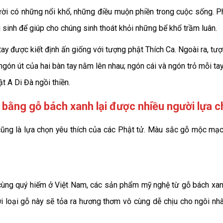
ười có những nổi khổ, những điều muộn phiền trong cuộc sống. Ph
g sinh để giúp cho chúng sinh thoát khỏi những bể khổ trầm luân.
tay được kiết định ấn giống với tượng phật Thích Ca. Ngoài ra, tư
gón út của hai bàn tay nằm lên nhau; ngón cái và ngón trỏ mỗi tay
ật A Di Đà ngồi thiền.
bằng gỗ bách xanh lại được nhiều người lựa c
ng là lựa chọn yêu thích của các Phật tử. Màu sắc gỗ mộc mạc,
 cùng quý hiếm ở Việt Nam, các sản phẩm mỹ nghệ từ gỗ bách xan
i loại gỗ này sẽ tỏa ra hương thơm vô cùng dễ chịu cho ngôi nh