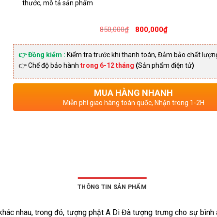
thước, mô tả sản phẩm
Giá
Giá
850,000
₫
800,000
₫
gốc
hiện
là:
tại
👉 Đồng kiểm :
Kiểm tra trước khi thanh toán, Đảm bảo chất lượn
👉 Chế độ bảo hành
trong 6-12 tháng
(
Sản phẩm điện tử
)
850,000₫.
là:
800,00
MUA HÀNG NHANH
Miễn phí giao hàng toàn quốc, Nhận trong 1-2H
THÔNG TIN SẢN PHẨM
khác nhau, trong đó, tượng phật A Di Đà tượng trưng cho sự bình