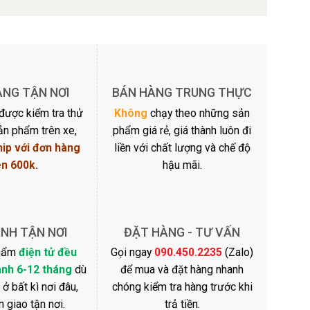
ÀNG TẬN NƠI
BÁN HÀNG TRUNG THỰC
được kiểm tra thử
Không
chạy theo những sản
sản phẩm trên xe,
phẩm giá rẻ, giá thành luôn đi
hip với đơn hàng
liền với chất lượng và chế độ
ên 600k.
hậu mãi.
NH TẬN NƠI
ĐẶT HÀNG - TƯ VẤN
phẩm
điện tử đều
Gọi ngay
090.450.2235
(Zalo)
nh 6-12 tháng
dù
để mua và đặt hàng nhanh
ở bất kì nơi đâu,
chóng kiểm tra hàng trước khi
n giao tận nơi.
trả tiền.