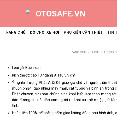
TRANG CHỦ
ĐỒ CHƠI XE HƠI
PHỤ KIỆN CẦN THIẾT
TIN 
TRANG CHỦ
/
SHOP
/
TƯỢNG G
Loại gỗ: Bách xanh
Kích thước: cao 13 ngang 8 sâu 5.5 cm
Ý nghĩa: Tượng Phật A Di Đà giúp gia chủ và người thân thoá
muộn phiền, gặp nhiều may mắn, cát tường và bình an trong c
Phật chuyên cứu hóa chúng sinh khỏi kiếp lầm than mang tới
dẫn đường chỉ nối dẫn con người ra khỏi sự mê muội, giữ tâ
tịnh.
Hoàn tiền 100% nếu sản phẩm giao không đúng như hình ảnh, chấ