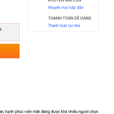
KHUYẾN MẠI LỚN
Khuyến mại hấp dẫn
THANH TOÁN DỄ DÀNG
Thanh toán tại nhà.
g.
0₫.
 an, hạnh phúc viên mãn đang được khá nhiều người chọn