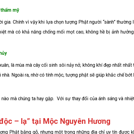
h thẩm mỹ
 gia. Chính vì vậy khi lựa chọn tượng Phật người “sành” thường 
biệt mà có khả năng chống mối mọt cao; không hề bị ảnh hưởng b
hủy
ân, là mùa mà cây cối sinh sôi nảy nở, không khí đẹp nhất nhất t
 nhà. Ngoài ra, nhờ có tính mộc, tượng phật sẽ giúp khắc chế bớt 
ỗ nào mà chúng ta hay gặp. Với sự thay đổi của ánh sáng và nhiệ
“độc – lạ” tại Mộc Nguyên Hương
ượng Phật bằng gỗ, nhưng một trong những địa chỉ uy tín được