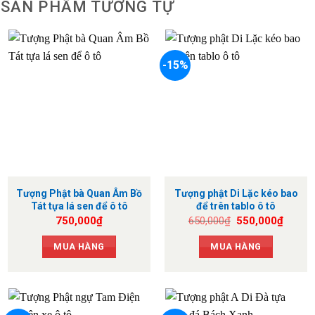
SẢN PHẨM TƯƠNG TỰ
-15%
Tượng Phật bà Quan Âm Bồ
Tượng phật Di Lặc kéo bao
Tát tựa lá sen để ô tô
để trên tablo ô tô
Giá
Giá
750,000
₫
650,000
₫
550,000
₫
gốc
hiện
là:
tại
MUA HÀNG
MUA HÀNG
650,000₫.
là:
550,0