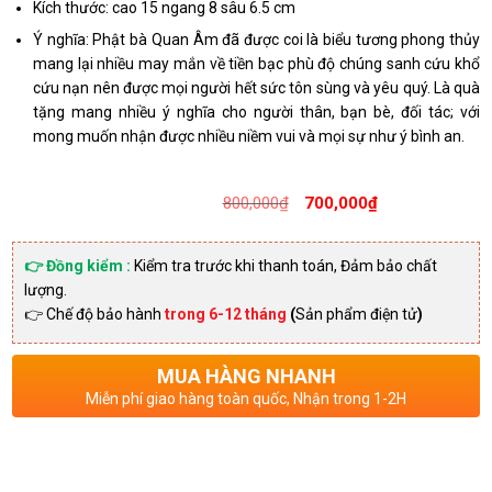
Kích thước: cao 15 ngang 8 sâu 6.5 cm
Ý nghĩa: Phật bà Quan Âm đã được coi là biểu tương phong thủy
mang lại nhiều may mắn về tiền bạc phù độ chúng sanh cứu khổ
cứu nạn nên được mọi người hết sức tôn sùng và yêu quý. Là quà
tặng mang nhiều ý nghĩa cho người thân, bạn bè, đối tác; với
mong muốn nhận được nhiều niềm vui và mọi sự như ý bình an.
Giá
Giá
800,000
₫
700,000
₫
gốc
hiện
là:
tại
👉 Đồng kiểm :
Kiểm tra trước khi thanh toán, Đảm bảo chất
lượng.
800,000₫
là:
👉 Chế độ bảo hành
trong 6-12 tháng
(
Sản phẩm điện tử
)
700,0
MUA HÀNG NHANH
Miễn phí giao hàng toàn quốc, Nhận trong 1-2H