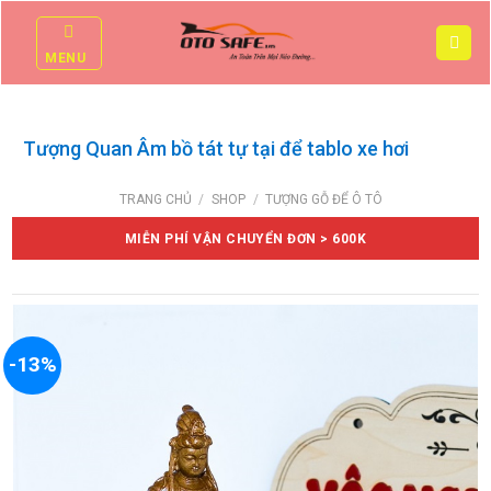
Skip
to
MENU
content
Tượng Quan Âm bồ tát tự tại để tablo xe hơi
TRANG CHỦ
/
SHOP
/
TƯỢNG GỖ ĐỂ Ô TÔ
MIỄN PHÍ VẬN CHUYỂN ĐƠN > 600K
-13%