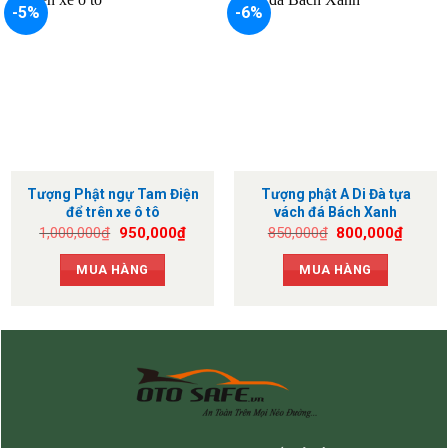
-5%
-6%
Tượng Phật ngự Tam Điện
Tượng phật A Di Đà tựa
để trên xe ô tô
vách đá Bách Xanh
Giá
Giá
Giá
Giá
1,000,000
₫
950,000
₫
850,000
₫
800,000
₫
gốc
hiện
gốc
hiện
là:
tại
là:
tại
MUA HÀNG
MUA HÀNG
1,000,000₫.
là:
850,000₫.
là:
950,000₫.
800,0