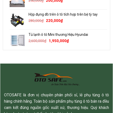
Giá
Giá
250,000
₫
200,000
₫
350,000₫.
gốc
hiện
là:
tại
Hộp đựng đồ trên ô tô tích hợp trên bệ tỳ tay
250,000₫.
là:
Giá
Giá
280,000
₫
220,000
₫
200,000₫.
gốc
hiện
là:
tại
Tủ lạnh ô tô Mini thương Hiệu Hyundai
280,000₫.
là:
Giá
Giá
2,600,000
₫
1,950,000
₫
220,000₫.
gốc
hiện
là:
tại
2,600,000₫.
là:
1,950,000₫.
OTOSAFE là đơn vị chuyên phân phối sỉ, lẻ phụ tùng ô tô
hàng chính hãng. Toàn bộ sản phẩm phụ tùng ô tô bán ra đều
cam kết đúng nguồn gốc xuất xứ, thương hiệu. Quý khách