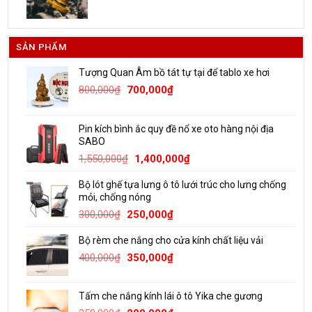
SẢN PHẨM
Tượng Quan Âm bồ tát tự tại để tablo xe hơi
Giá
Giá
800,000
₫
700,000
₫
gốc
hiện
là:
tại
Pin kích bình ắc quy đề nổ xe oto hàng nội địa
800,000₫.
là:
SABO
700,000₫.
Giá
Giá
1,550,000
₫
1,400,000
₫
gốc
hiện
Bộ lót ghế tựa lưng ô tô lưới trúc cho lưng chống
là:
tại
mỏi, chống nóng
1,550,000₫.
là:
Giá
Giá
300,000
₫
250,000
₫
1,400,000₫.
gốc
hiện
Bộ rèm che nắng cho cửa kính chất liệu vải
là:
tại
Giá
Giá
300,000₫.
là:
400,000
₫
350,000
₫
gốc
hiện
250,000₫.
là:
tại
Tấm che nắng kính lái ô tô Yika che gương
400,000₫.
là: