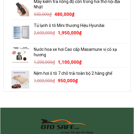
Máy kiểm tra nồng độ cồn trong hơi thở nội địa
là:
tại
Nhật
300,000₫.
là:
Giá
Giá
550,000
₫
480,000
₫
220,000₫.
gốc
hiện
Tủ lạnh ô tô Mini thương Hiệu Hyundai
là:
tại
Giá
Giá
550,000₫.
là:
2,600,000
₫
1,950,000
₫
gốc
hiện
480,000₫.
là:
tại
Nước hoa xe hơi Cao cấp Masamune vị cỏ xạ
2,600,000₫.
là:
hương
1,950,000₫.
Giá
Giá
1,200,000
₫
1,100,000
₫
gốc
hiện
Nệm hơi ô tô 7 chỗ trải toàn bộ 2 hàng ghế
là:
tại
Giá
Giá
1,200,000₫.
là:
1,000,000
₫
950,000
₫
gốc
hiện
1,100,000₫.
là:
tại
1,000,000₫.
là:
950,000₫.