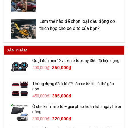
Làm thế nào để chọn loại dầu động cơ
thích hợp cho xe ô tô của bạn?
SẢN PHẨM
Quạt đôi mini 12v trên ô tô xoay 360 độ tiện dụng
Giá
Giá
400,000
₫
350,000
₫
gốc
hiện
là:
tại
Thùng đựng đồ ô tô để cốp xe 55 lít có thể gấp
400,000₫.
là:
gọn
350,000₫.
Giá
Giá
450,000
₫
385,000
₫
gốc
hiện
Ô che kính lái ô tô – giải pháp hoàn hảo ngày hè oi
là:
tại
nóng
450,000₫.
là:
Giá
Giá
300,000
₫
220,000
₫
385,000₫.
gốc
hiện