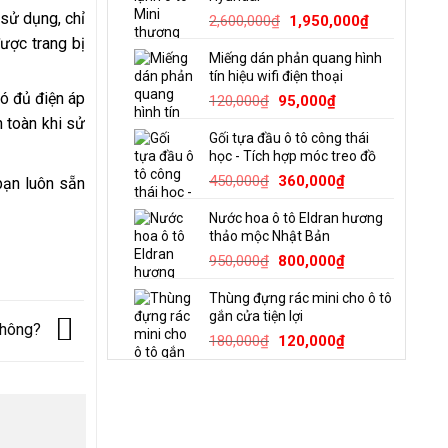
1,400,000₫.
là:
 sử dụng, chỉ
Giá
Giá
2,600,000
₫
1,950,000
₫
1,250,000₫
gốc
hiện
được trang bị
Miếng dán phản quang hình
là:
tại
tín hiệu wifi điện thoại
2,600,000₫.
là:
có đủ điện áp
Giá
Giá
120,000
₫
95,000
₫
1,950,000₫
gốc
hiện
n toàn khi sử
Gối tựa đầu ô tô công thái
là:
tại
học - Tích hợp móc treo đồ
120,000₫.
là:
Giá
Giá
450,000
₫
360,000
₫
95,000₫.
 bạn luôn sẵn
gốc
hiện
Nước hoa ô tô Eldran hương
là:
tại
thảo mộc Nhật Bản
450,000₫.
là:
Giá
Giá
950,000
₫
800,000
₫
360,000₫.
gốc
hiện
Thùng đựng rác mini cho ô tô
là:
tại
gắn cửa tiện lợi
950,000₫.
là:
 không?
Giá
Giá
180,000
₫
120,000
₫
800,000₫.
gốc
hiện
là:
tại
180,000₫.
là:
120,000₫.