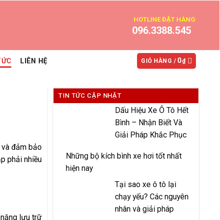
HOTLINE ĐẶT HÀNG
096.3388.545
0
TỨC
LIÊN HỆ
GIỎ HÀNG /
₫
TIN TỨC CẬP NHẬT
Dấu Hiệu Xe Ô Tô Hết
Bình – Nhận Biết Và
Giải Pháp Khắc Phục
xe và đảm bảo
Những bộ kích bình xe hơi tốt nhất
ặp phải nhiều
hiện nay
Tại sao xe ô tô lại
chạy yếu? Các nguyên
nhân và giải pháp
 năng lưu trữ