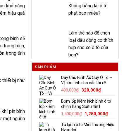
iảm khả năng
Không bằng lái ô tô
 kém hiệu quả
phạt bao nhiêu?
Làm thế nào để chọn
trong bình sẽ
loại dầu động cơ thích
n trong bình,
hợp cho xe ô tô của
ôn trong tình
bạn?
SẢN PHẨM
Dây Câu Bình Ắc Quy Ô Tô –
 thiết bị như
Vị cứu tinh cho các tài xế
Giá
Giá
400,000
₫
320,000
₫
gốc
hiện
Bơm lốp kiêm kích bình ô tô
là:
tại
chính hãng Suitu 4in1
400,000₫.
là:
 khi pin bình
Giá
Giá
1,400,000
₫
1,250,000
₫
320,000₫.
hư một nguồn
gốc
hiện
Tủ lạnh ô tô Mini thương Hiệu
là:
tại
Hyundai